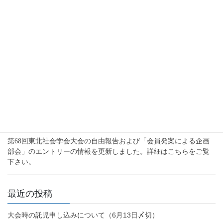
2022年6月30日
未分類
「学会通信」184号配信について
「学会通信」184号は、6月30日（木）にメーリングリストで配信
するとともに、会員専用ページにも掲載しています。ログインの
上ご確認ください。
2022年6月3日
未分類
報告エントリーの情報更新
第68回東北社会学会大会の自由報告および「会員発案による企画
部会」のエントリーの情報を更新しました。詳細はこちらをご覧
下さい。
最近の投稿
大会時の託児申し込みについて（6月13日〆切）